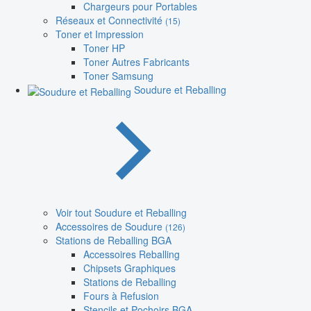
Chargeurs pour Portables
Réseaux et Connectivité
(15)
Toner et Impression
Toner HP
Toner Autres Fabricants
Toner Samsung
Soudure et Reballing
Voir tout Soudure et Reballing
Accessoires de Soudure
(126)
Stations de Reballing BGA
Accessoires Reballing
Chipsets Graphiques
Stations de Reballing
Fours à Refusion
Stencils et Pochoirs BGA