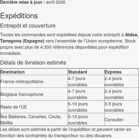
Dernière mise à jour :
avril 2026
Expéditions
Entrepôt et couverture
Toutes les commandes sont expédiées depuis notre entrepôt à
Aldea,
Tarragona (Espagne)
vers l’ensemble de l’Union européenne. Stock
propre avec plus de 4.300 références disponibles pour expédition
immédiate.
Délais de livraison estimés
Destination
Standard
Express
4-7 jours
2-4 jours
France métropolitaine
ouvrables
ouvrables
4-7 jours
2-4 jours
Belgique francophone
ouvrables
ouvrables
5-10 jours
3-5 jours
Reste de l’UE
ouvrables
ouvrables
Îles Baléares, Canaries, Ceuta,
5-10 jours
Consulter
Melilla
ouvrables
Les délais sont estimés à partir de l’expédition et peuvent varier en
fonction des contraintes du transporteur ou des douanes.