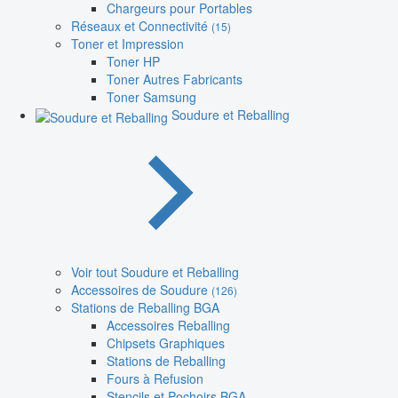
Chargeurs pour Portables
Réseaux et Connectivité
(15)
Toner et Impression
Toner HP
Toner Autres Fabricants
Toner Samsung
Soudure et Reballing
Voir tout Soudure et Reballing
Accessoires de Soudure
(126)
Stations de Reballing BGA
Accessoires Reballing
Chipsets Graphiques
Stations de Reballing
Fours à Refusion
Stencils et Pochoirs BGA