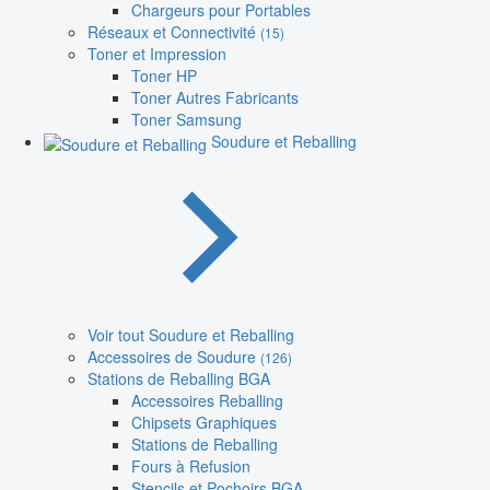
Chargeurs pour Portables
Réseaux et Connectivité
(15)
Toner et Impression
Toner HP
Toner Autres Fabricants
Toner Samsung
Soudure et Reballing
Voir tout Soudure et Reballing
Accessoires de Soudure
(126)
Stations de Reballing BGA
Accessoires Reballing
Chipsets Graphiques
Stations de Reballing
Fours à Refusion
Stencils et Pochoirs BGA