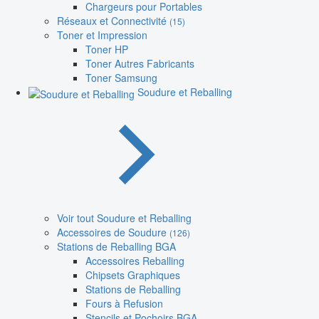
Chargeurs pour Portables
Réseaux et Connectivité
(15)
Toner et Impression
Toner HP
Toner Autres Fabricants
Toner Samsung
Soudure et Reballing
Voir tout Soudure et Reballing
Accessoires de Soudure
(126)
Stations de Reballing BGA
Accessoires Reballing
Chipsets Graphiques
Stations de Reballing
Fours à Refusion
Stencils et Pochoirs BGA