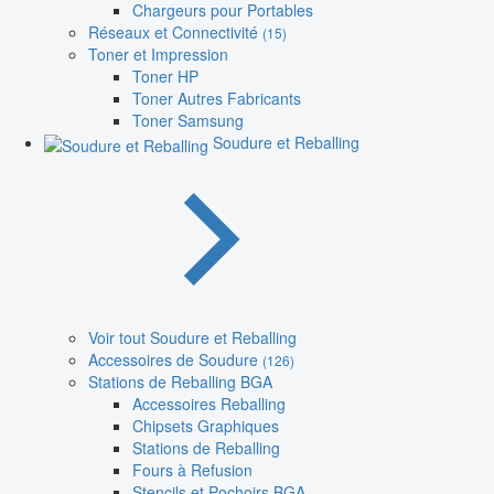
Chargeurs pour Portables
Réseaux et Connectivité
(15)
Toner et Impression
Toner HP
Toner Autres Fabricants
Toner Samsung
Soudure et Reballing
Voir tout Soudure et Reballing
Accessoires de Soudure
(126)
Stations de Reballing BGA
Accessoires Reballing
Chipsets Graphiques
Stations de Reballing
Fours à Refusion
Stencils et Pochoirs BGA