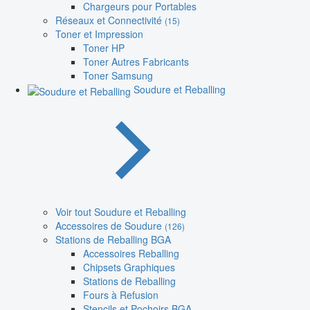
Chargeurs pour Portables
Réseaux et Connectivité
(15)
Toner et Impression
Toner HP
Toner Autres Fabricants
Toner Samsung
Soudure et Reballing
Voir tout Soudure et Reballing
Accessoires de Soudure
(126)
Stations de Reballing BGA
Accessoires Reballing
Chipsets Graphiques
Stations de Reballing
Fours à Refusion
Stencils et Pochoirs BGA