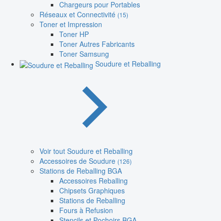
Chargeurs pour Portables
Réseaux et Connectivité
(15)
Toner et Impression
Toner HP
Toner Autres Fabricants
Toner Samsung
Soudure et Reballing
Voir tout Soudure et Reballing
Accessoires de Soudure
(126)
Stations de Reballing BGA
Accessoires Reballing
Chipsets Graphiques
Stations de Reballing
Fours à Refusion
Stencils et Pochoirs BGA