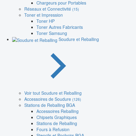
Chargeurs pour Portables
Réseaux et Connectivité
(15)
Toner et Impression
Toner HP
Toner Autres Fabricants
Toner Samsung
Soudure et Reballing
Voir tout Soudure et Reballing
Accessoires de Soudure
(126)
Stations de Reballing BGA
Accessoires Reballing
Chipsets Graphiques
Stations de Reballing
Fours à Refusion
Stencils et Pochoirs BGA