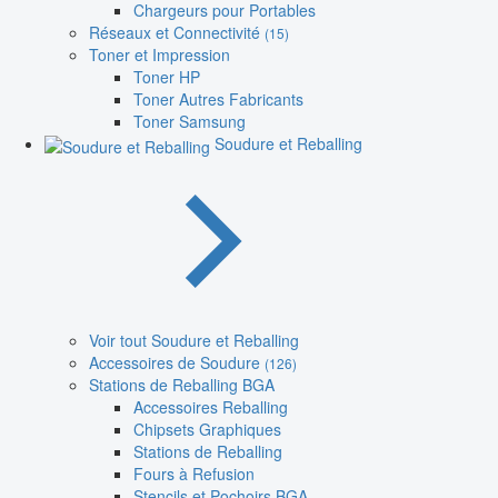
Chargeurs pour Portables
Réseaux et Connectivité
(15)
Toner et Impression
Toner HP
Toner Autres Fabricants
Toner Samsung
Soudure et Reballing
Voir tout Soudure et Reballing
Accessoires de Soudure
(126)
Stations de Reballing BGA
Accessoires Reballing
Chipsets Graphiques
Stations de Reballing
Fours à Refusion
Stencils et Pochoirs BGA