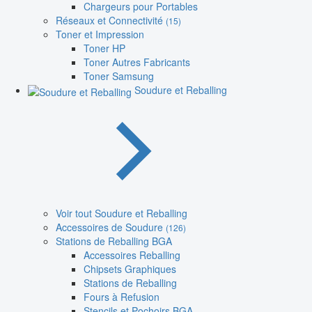
Chargeurs pour Portables
Réseaux et Connectivité
(15)
Toner et Impression
Toner HP
Toner Autres Fabricants
Toner Samsung
Soudure et Reballing
Voir tout Soudure et Reballing
Accessoires de Soudure
(126)
Stations de Reballing BGA
Accessoires Reballing
Chipsets Graphiques
Stations de Reballing
Fours à Refusion
Stencils et Pochoirs BGA