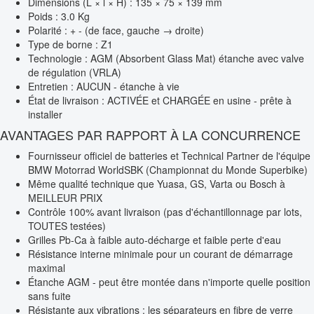
Dimensions (L × l × H) : 135 × 75 × 139 mm
Poids : 3.0 Kg
Polarité : + - (de face, gauche → droite)
Type de borne : Z1
Technologie : AGM (Absorbent Glass Mat) étanche avec valve
de régulation (VRLA)
Entretien : AUCUN - étanche à vie
État de livraison : ACTIVÉE et CHARGÉE en usine - prête à
installer
AVANTAGES PAR RAPPORT À LA CONCURRENCE
Fournisseur officiel de batteries et Technical Partner de l'équipe
BMW Motorrad WorldSBK (Championnat du Monde Superbike)
Même qualité technique que Yuasa, GS, Varta ou Bosch à
MEILLEUR PRIX
Contrôle 100% avant livraison (pas d'échantillonnage par lots,
TOUTES testées)
Grilles Pb-Ca à faible auto-décharge et faible perte d'eau
Résistance interne minimale pour un courant de démarrage
maximal
Étanche AGM - peut être montée dans n'importe quelle position
sans fuite
Résistante aux vibrations : les séparateurs en fibre de verre