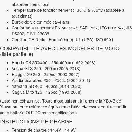
absorbent les chocs
Température de fonctionnement : -30°C à +55°C (adaptée à
tout climat)
Durée de vie estimée : 2-4 ans
Conforme aux normes EN 50342-7, SAE J537, IEC 60095-7, JIS
D5302, GB/T 23638
Certifiée CE (Union Européenne), UL (USA), ISO 9001
COMPATIBILITÉ AVEC LES MODÈLES DE MOTO
(liste partielle)
Honda CB 250/400 - 250-400cc (1992-2008)
Vespa GTS 250 - 250cc (2005-2013)
Piaggio X9 250 - 250cc (2000-2007)
Aprilia Scarabeo 250 - 250cc (2004-2011)
Yamaha SR 400 - 400cc (2014-2020)
Cagiva Mito 125 - 125cc (1990-2008)
(Liste non exhaustive. Toute moto utilisant à l'origine la YB9-B de
Yuasa ou toute référence équivalente listée ci-dessus peut accueillir
cette batterie OUTDO sans modification.)
INSTRUCTIONS DE CHARGE
Tension de charge : 14.4V - 14.9V