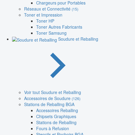
Chargeurs pour Portables
Réseaux et Connectivité
(15)
Toner et Impression
Toner HP
Toner Autres Fabricants
Toner Samsung
Soudure et Reballing
Voir tout Soudure et Reballing
Accessoires de Soudure
(126)
Stations de Reballing BGA
Accessoires Reballing
Chipsets Graphiques
Stations de Reballing
Fours à Refusion
Stencils et Pochoirs BGA