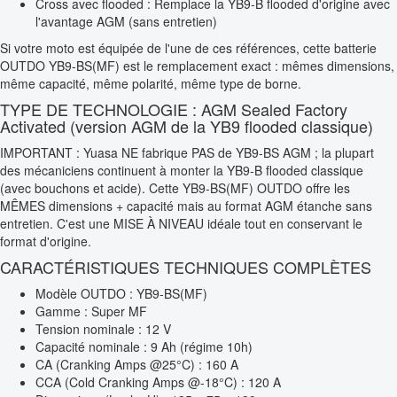
Cross avec flooded : Remplace la YB9-B flooded d'origine avec
l'avantage AGM (sans entretien)
Si votre moto est équipée de l'une de ces références, cette batterie
OUTDO YB9-BS(MF) est le remplacement exact : mêmes dimensions,
même capacité, même polarité, même type de borne.
TYPE DE TECHNOLOGIE : AGM Sealed Factory
Activated (version AGM de la YB9 flooded classique)
IMPORTANT : Yuasa NE fabrique PAS de YB9-BS AGM ; la plupart
des mécaniciens continuent à monter la YB9-B flooded classique
(avec bouchons et acide). Cette YB9-BS(MF) OUTDO offre les
MÊMES dimensions + capacité mais au format AGM étanche sans
entretien. C'est une MISE À NIVEAU idéale tout en conservant le
format d'origine.
CARACTÉRISTIQUES TECHNIQUES COMPLÈTES
Modèle OUTDO : YB9-BS(MF)
Gamme : Super MF
Tension nominale : 12 V
Capacité nominale : 9 Ah (régime 10h)
CA (Cranking Amps @25°C) : 160 A
CCA (Cold Cranking Amps @-18°C) : 120 A