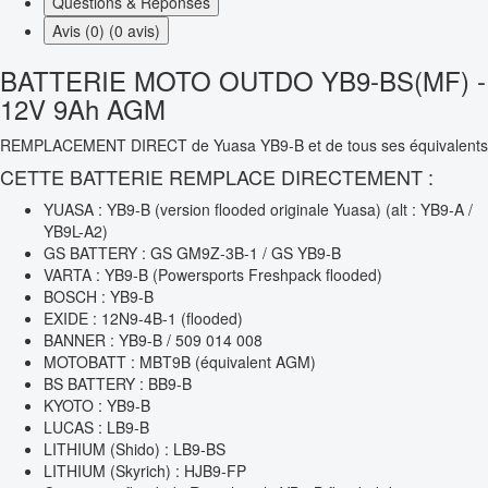
Questions & Réponses
Avis (0) (0 avis)
BATTERIE MOTO OUTDO YB9-BS(MF) -
12V 9Ah AGM
REMPLACEMENT DIRECT de Yuasa YB9-B et de tous ses équivalents
CETTE BATTERIE REMPLACE DIRECTEMENT :
YUASA : YB9-B (version flooded originale Yuasa) (alt : YB9-A /
YB9L-A2)
GS BATTERY : GS GM9Z-3B-1 / GS YB9-B
VARTA : YB9-B (Powersports Freshpack flooded)
BOSCH : YB9-B
EXIDE : 12N9-4B-1 (flooded)
BANNER : YB9-B / 509 014 008
MOTOBATT : MBT9B (équivalent AGM)
BS BATTERY : BB9-B
KYOTO : YB9-B
LUCAS : LB9-B
LITHIUM (Shido) : LB9-BS
LITHIUM (Skyrich) : HJB9-FP