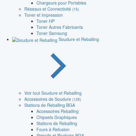
Chargeurs pour Portables
Réseaux et Connectivité
(15)
Toner et Impression
Toner HP
Toner Autres Fabricants
Toner Samsung
Soudure et Reballing
Voir tout Soudure et Reballing
Accessoires de Soudure
(126)
Stations de Reballing BGA
Accessoires Reballing
Chipsets Graphiques
Stations de Reballing
Fours à Refusion
Stencils et Pochoirs BGA