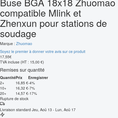
Buse BGA 18x18 Zhuomao
compatible Mlink et
Zhenxun pour stations de
soudage
Marque :
Zhuomao
Soyez le premier à donner votre avis sur ce produit
17
,
55
€
TVA incluse
(HT : 15,00 €)
Remises sur quantité
Quantité
Prix
Enregistrer
2+
16,85 €
-4%
10+
16,32 €
-7%
20+
14,57 €
-17%
Rupture de stock
Livraison standard
Jeu, Aoû 13 - Lun, Aoû 17