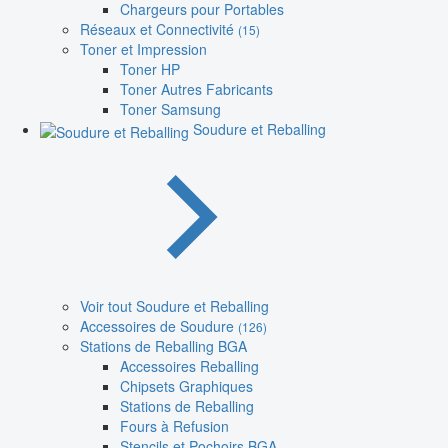
Chargeurs pour Portables
Réseaux et Connectivité
(15)
Toner et Impression
Toner HP
Toner Autres Fabricants
Toner Samsung
Soudure et Reballing
Voir tout Soudure et Reballing
Accessoires de Soudure
(126)
Stations de Reballing BGA
Accessoires Reballing
Chipsets Graphiques
Stations de Reballing
Fours à Refusion
Stencils et Pochoirs BGA