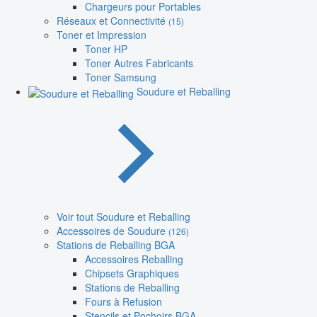
Chargeurs pour Portables
Réseaux et Connectivité
(15)
Toner et Impression
Toner HP
Toner Autres Fabricants
Toner Samsung
Soudure et Reballing
Voir tout Soudure et Reballing
Accessoires de Soudure
(126)
Stations de Reballing BGA
Accessoires Reballing
Chipsets Graphiques
Stations de Reballing
Fours à Refusion
Stencils et Pochoirs BGA