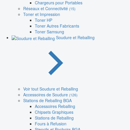
Chargeurs pour Portables
Réseaux et Connectivité
(15)
Toner et Impression
Toner HP
Toner Autres Fabricants
Toner Samsung
Soudure et Reballing
Voir tout Soudure et Reballing
Accessoires de Soudure
(126)
Stations de Reballing BGA
Accessoires Reballing
Chipsets Graphiques
Stations de Reballing
Fours à Refusion
Stencils et Pochoirs BGA