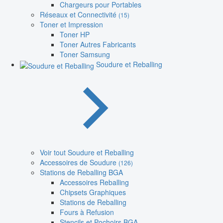
Chargeurs pour Portables
Réseaux et Connectivité
(15)
Toner et Impression
Toner HP
Toner Autres Fabricants
Toner Samsung
Soudure et Reballing
Voir tout Soudure et Reballing
Accessoires de Soudure
(126)
Stations de Reballing BGA
Accessoires Reballing
Chipsets Graphiques
Stations de Reballing
Fours à Refusion
Stencils et Pochoirs BGA