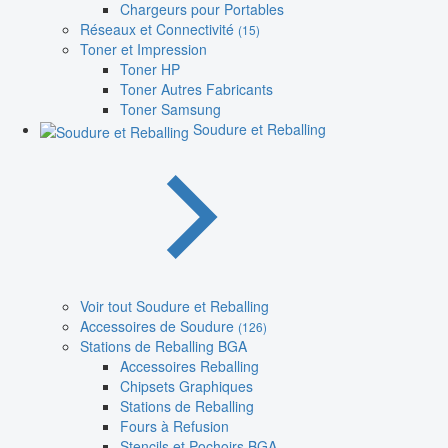
Chargeurs pour Portables
Réseaux et Connectivité
(15)
Toner et Impression
Toner HP
Toner Autres Fabricants
Toner Samsung
Soudure et Reballing
Voir tout Soudure et Reballing
Accessoires de Soudure
(126)
Stations de Reballing BGA
Accessoires Reballing
Chipsets Graphiques
Stations de Reballing
Fours à Refusion
Stencils et Pochoirs BGA