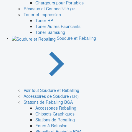
Chargeurs pour Portables
Réseaux et Connectivité
(15)
Toner et Impression
Toner HP
Toner Autres Fabricants
Toner Samsung
Soudure et Reballing
Voir tout Soudure et Reballing
Accessoires de Soudure
(126)
Stations de Reballing BGA
Accessoires Reballing
Chipsets Graphiques
Stations de Reballing
Fours à Refusion
Stencils et Pochoirs BGA