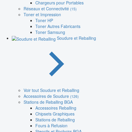
Chargeurs pour Portables
Réseaux et Connectivité
(15)
Toner et Impression
Toner HP
Toner Autres Fabricants
Toner Samsung
Soudure et Reballing
Voir tout Soudure et Reballing
Accessoires de Soudure
(126)
Stations de Reballing BGA
Accessoires Reballing
Chipsets Graphiques
Stations de Reballing
Fours à Refusion
Stencils et Pochoirs BGA