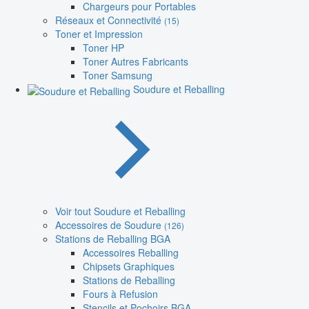
Chargeurs pour Portables
Réseaux et Connectivité
(15)
Toner et Impression
Toner HP
Toner Autres Fabricants
Toner Samsung
Soudure et Reballing
Voir tout Soudure et Reballing
Accessoires de Soudure
(126)
Stations de Reballing BGA
Accessoires Reballing
Chipsets Graphiques
Stations de Reballing
Fours à Refusion
Stencils et Pochoirs BGA