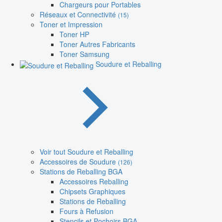
Chargeurs pour Portables
Réseaux et Connectivité
(15)
Toner et Impression
Toner HP
Toner Autres Fabricants
Toner Samsung
Soudure et Reballing
Voir tout Soudure et Reballing
Accessoires de Soudure
(126)
Stations de Reballing BGA
Accessoires Reballing
Chipsets Graphiques
Stations de Reballing
Fours à Refusion
Stencils et Pochoirs BGA