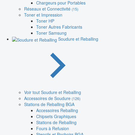
Chargeurs pour Portables
Réseaux et Connectivité
(15)
Toner et Impression
Toner HP
Toner Autres Fabricants
Toner Samsung
Soudure et Reballing
Voir tout Soudure et Reballing
Accessoires de Soudure
(126)
Stations de Reballing BGA
Accessoires Reballing
Chipsets Graphiques
Stations de Reballing
Fours à Refusion
Stencils et Pochoirs BGA