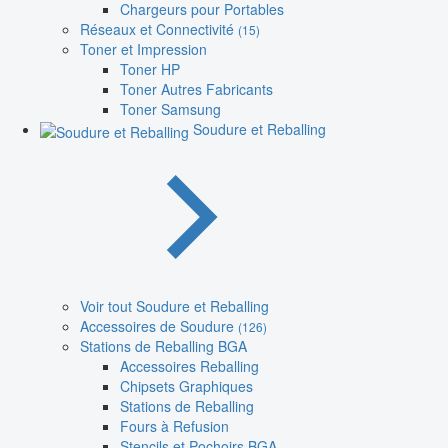
Chargeurs pour Portables
Réseaux et Connectivité
(15)
Toner et Impression
Toner HP
Toner Autres Fabricants
Toner Samsung
Soudure et Reballing
Voir tout Soudure et Reballing
Accessoires de Soudure
(126)
Stations de Reballing BGA
Accessoires Reballing
Chipsets Graphiques
Stations de Reballing
Fours à Refusion
Stencils et Pochoirs BGA