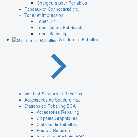
Chargeurs pour Portables
Réseaux et Connectivité
(15)
Toner et Impression
Toner HP
Toner Autres Fabricants
Toner Samsung
Soudure et Reballing
Voir tout Soudure et Reballing
Accessoires de Soudure
(126)
Stations de Reballing BGA
Accessoires Reballing
Chipsets Graphiques
Stations de Reballing
Fours à Refusion
Stencils et Pochoirs BGA