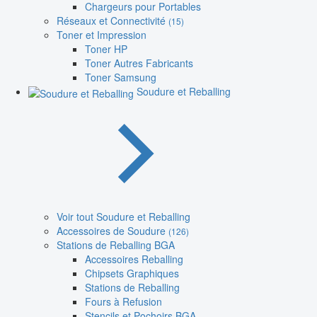
Chargeurs pour Portables
Réseaux et Connectivité
(15)
Toner et Impression
Toner HP
Toner Autres Fabricants
Toner Samsung
Soudure et Reballing
Voir tout Soudure et Reballing
Accessoires de Soudure
(126)
Stations de Reballing BGA
Accessoires Reballing
Chipsets Graphiques
Stations de Reballing
Fours à Refusion
Stencils et Pochoirs BGA