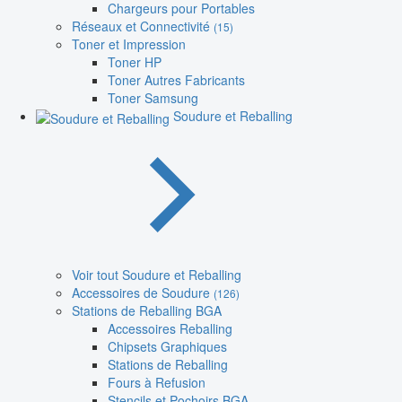
Chargeurs pour Portables
Réseaux et Connectivité
(15)
Toner et Impression
Toner HP
Toner Autres Fabricants
Toner Samsung
Soudure et Reballing
Voir tout Soudure et Reballing
Accessoires de Soudure
(126)
Stations de Reballing BGA
Accessoires Reballing
Chipsets Graphiques
Stations de Reballing
Fours à Refusion
Stencils et Pochoirs BGA