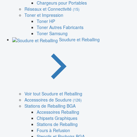
Chargeurs pour Portables
Réseaux et Connectivité
(15)
Toner et Impression
Toner HP
Toner Autres Fabricants
Toner Samsung
Soudure et Reballing
Voir tout Soudure et Reballing
Accessoires de Soudure
(126)
Stations de Reballing BGA
Accessoires Reballing
Chipsets Graphiques
Stations de Reballing
Fours à Refusion
Stencils et Pochoirs BGA