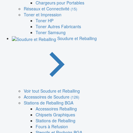
Chargeurs pour Portables
Réseaux et Connectivité
(15)
Toner et Impression
Toner HP
Toner Autres Fabricants
Toner Samsung
Soudure et Reballing
Voir tout Soudure et Reballing
Accessoires de Soudure
(126)
Stations de Reballing BGA
Accessoires Reballing
Chipsets Graphiques
Stations de Reballing
Fours à Refusion
Stencils et Pochoirs BGA