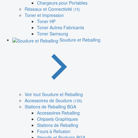
Chargeurs pour Portables
Réseaux et Connectivité
(15)
Toner et Impression
Toner HP
Toner Autres Fabricants
Toner Samsung
Soudure et Reballing
Voir tout Soudure et Reballing
Accessoires de Soudure
(126)
Stations de Reballing BGA
Accessoires Reballing
Chipsets Graphiques
Stations de Reballing
Fours à Refusion
Stencils et Pochoirs BGA