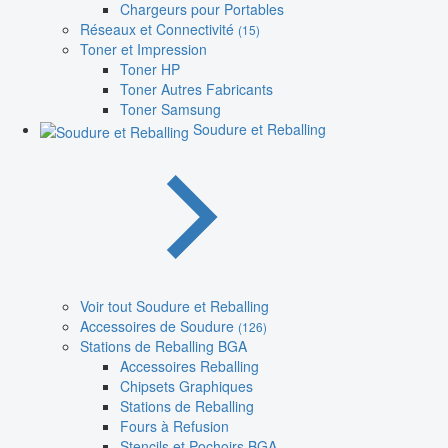
Chargeurs pour Portables
Réseaux et Connectivité
(15)
Toner et Impression
Toner HP
Toner Autres Fabricants
Toner Samsung
Soudure et Reballing
Voir tout Soudure et Reballing
Accessoires de Soudure
(126)
Stations de Reballing BGA
Accessoires Reballing
Chipsets Graphiques
Stations de Reballing
Fours à Refusion
Stencils et Pochoirs BGA