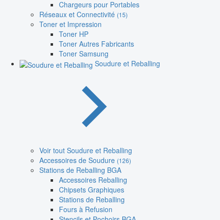
Chargeurs pour Portables
Réseaux et Connectivité
(15)
Toner et Impression
Toner HP
Toner Autres Fabricants
Toner Samsung
Soudure et Reballing
Voir tout Soudure et Reballing
Accessoires de Soudure
(126)
Stations de Reballing BGA
Accessoires Reballing
Chipsets Graphiques
Stations de Reballing
Fours à Refusion
Stencils et Pochoirs BGA