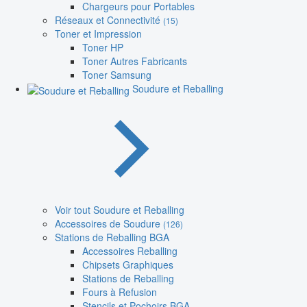
Chargeurs pour Portables
Réseaux et Connectivité
(15)
Toner et Impression
Toner HP
Toner Autres Fabricants
Toner Samsung
Soudure et Reballing
Voir tout Soudure et Reballing
Accessoires de Soudure
(126)
Stations de Reballing BGA
Accessoires Reballing
Chipsets Graphiques
Stations de Reballing
Fours à Refusion
Stencils et Pochoirs BGA