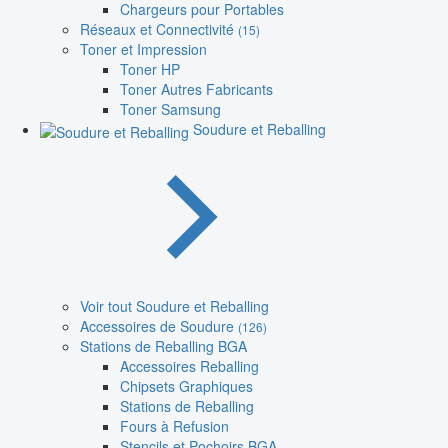
Chargeurs pour Portables
Réseaux et Connectivité
(15)
Toner et Impression
Toner HP
Toner Autres Fabricants
Toner Samsung
Soudure et Reballing
Voir tout Soudure et Reballing
Accessoires de Soudure
(126)
Stations de Reballing BGA
Accessoires Reballing
Chipsets Graphiques
Stations de Reballing
Fours à Refusion
Stencils et Pochoirs BGA