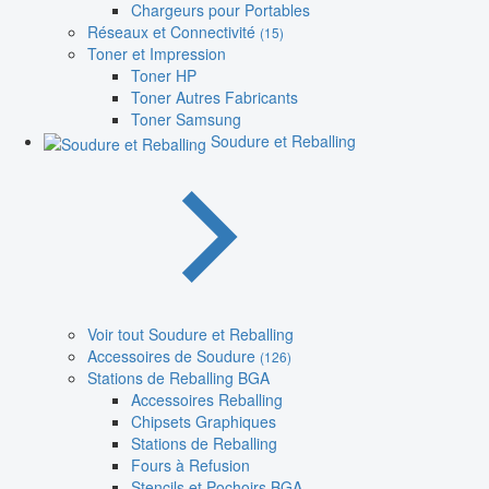
Chargeurs pour Portables
Réseaux et Connectivité
(15)
Toner et Impression
Toner HP
Toner Autres Fabricants
Toner Samsung
Soudure et Reballing
Voir tout Soudure et Reballing
Accessoires de Soudure
(126)
Stations de Reballing BGA
Accessoires Reballing
Chipsets Graphiques
Stations de Reballing
Fours à Refusion
Stencils et Pochoirs BGA