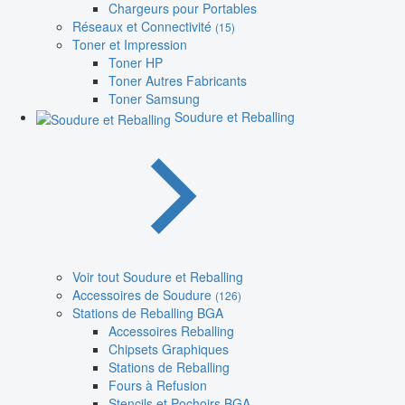
Chargeurs pour Portables
Réseaux et Connectivité
(15)
Toner et Impression
Toner HP
Toner Autres Fabricants
Toner Samsung
Soudure et Reballing
Voir tout Soudure et Reballing
Accessoires de Soudure
(126)
Stations de Reballing BGA
Accessoires Reballing
Chipsets Graphiques
Stations de Reballing
Fours à Refusion
Stencils et Pochoirs BGA