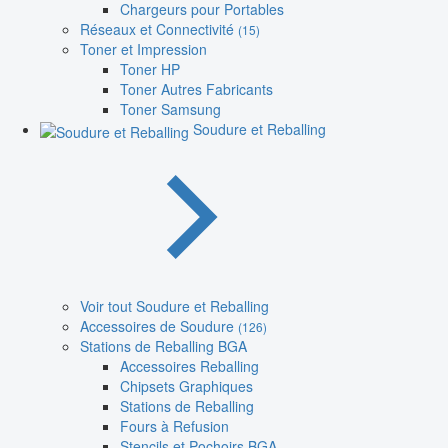
Chargeurs pour Portables
Réseaux et Connectivité
(15)
Toner et Impression
Toner HP
Toner Autres Fabricants
Toner Samsung
Soudure et Reballing
Voir tout Soudure et Reballing
Accessoires de Soudure
(126)
Stations de Reballing BGA
Accessoires Reballing
Chipsets Graphiques
Stations de Reballing
Fours à Refusion
Stencils et Pochoirs BGA