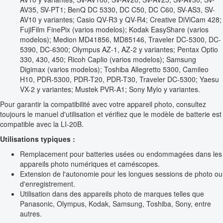
AV35, SV-PT1; BenQ DC 5330, DC C50, DC C60, SV-AS3, SV-
AV10 y variantes; Casio QV-R3 y QV-R4; Creative DiViCam 428;
FujiFilm FinePix (varios modelos); Kodak EasyShare (varios
modelos); Medion MD41856, MD85146, Traveler DC-5300, DC-
5390, DC-6300; Olympus AZ-1, AZ-2 y variantes; Pentax Optio
330, 430, 450; Ricoh Caplio (varios modelos); Samsung
Digimax (varios modelos); Toshiba Allegretto 5300, Camileo
H10, PDR-5300, PDR-T20, PDR-T30, Traveler DC-5300; Yaesu
VX-2 y variantes; Mustek PVR-A1; Sony Mylo y variantes.
Pour garantir la compatibilité avec votre appareil photo, consultez
toujours le manuel d'utilisation et vérifiez que le modèle de batterie est
compatible avec la LI-20B.
Utilisations typiques :
Remplacement pour batteries usées ou endommagées dans les
appareils photo numériques et caméscopes.
Extension de l'autonomie pour les longues sessions de photo ou
d'enregistrement.
Utilisation dans des appareils photo de marques telles que
Panasonic, Olympus, Kodak, Samsung, Toshiba, Sony, entre
autres.