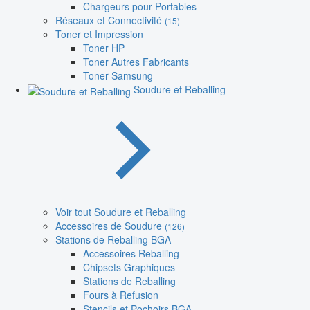
Chargeurs pour Portables
Réseaux et Connectivité
(15)
Toner et Impression
Toner HP
Toner Autres Fabricants
Toner Samsung
Soudure et Reballing
Voir tout Soudure et Reballing
Accessoires de Soudure
(126)
Stations de Reballing BGA
Accessoires Reballing
Chipsets Graphiques
Stations de Reballing
Fours à Refusion
Stencils et Pochoirs BGA