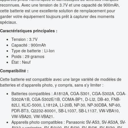
reconnues. Avec une tension de 3.7V et une capacité de 900mAh,
cette batterie est une excellente solution de remplacement pour
garder votre équipement toujours prêt à capturer des moments
spéciaux.
Caractéristiques principales :
Tension : 3.7V
Capacité : 900mAh
Type de batterie : Li-Ion
Poids : 29 gramos
État : Neuf
Compatibilité :
Cette batterie est compatible avec une large variété de modèles de
batteries et d'appareils photo, y compris, sans s'y limiter :
Batteries compatibles : A1812A, CGA-S301, CGA-S302A, CGA-
S302A/1B, CGA-S302E/1B, COMA-BP1, D-LI2, DB-40, FNB-
82LI, KLIC-5000, L1812A, LI-20B, NP-30, NP-30DBA, NP-60,
PDR-BT3, Q2232-80001, SB-L1037, SB-L1137, VW-VBA10,
VW-VBA20, VW-VBA21.
Appareils photo compatibles : Panasonic SV-AS3, SV-AS3A, SV-
AV10 y variantes, SV-AV100, SV-AV20, SV-AV25, SV-AV30, SV-