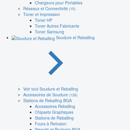
Chargeurs pour Portables
Réseaux et Connectivité
(15)
Toner et Impression
Toner HP
Toner Autres Fabricants
Toner Samsung
Soudure et Reballing
Voir tout Soudure et Reballing
Accessoires de Soudure
(126)
Stations de Reballing BGA
Accessoires Reballing
Chipsets Graphiques
Stations de Reballing
Fours à Refusion
Stencils et Pochoirs BGA