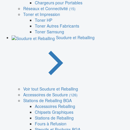
Chargeurs pour Portables
Réseaux et Connectivité
(15)
Toner et Impression
Toner HP
Toner Autres Fabricants
Toner Samsung
Soudure et Reballing
Voir tout Soudure et Reballing
Accessoires de Soudure
(126)
Stations de Reballing BGA
Accessoires Reballing
Chipsets Graphiques
Stations de Reballing
Fours à Refusion
Stencils et Pochoirs BGA