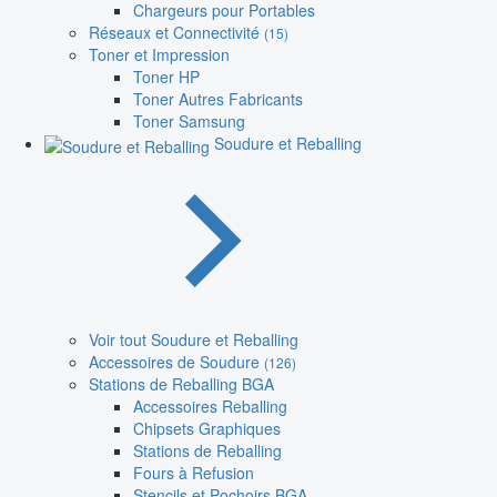
Chargeurs pour Portables
Réseaux et Connectivité
(15)
Toner et Impression
Toner HP
Toner Autres Fabricants
Toner Samsung
Soudure et Reballing
Voir tout Soudure et Reballing
Accessoires de Soudure
(126)
Stations de Reballing BGA
Accessoires Reballing
Chipsets Graphiques
Stations de Reballing
Fours à Refusion
Stencils et Pochoirs BGA