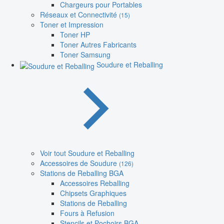
Chargeurs pour Portables
Réseaux et Connectivité
(15)
Toner et Impression
Toner HP
Toner Autres Fabricants
Toner Samsung
Soudure et Reballing
Voir tout Soudure et Reballing
Accessoires de Soudure
(126)
Stations de Reballing BGA
Accessoires Reballing
Chipsets Graphiques
Stations de Reballing
Fours à Refusion
Stencils et Pochoirs BGA