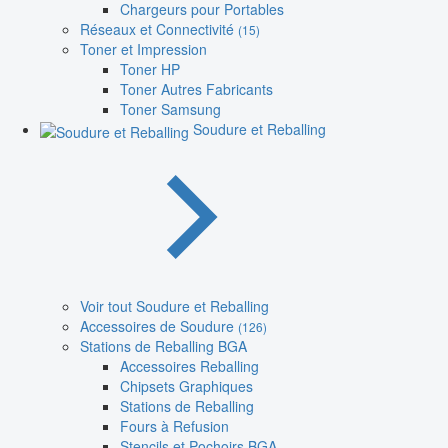
Chargeurs pour Portables
Réseaux et Connectivité
(15)
Toner et Impression
Toner HP
Toner Autres Fabricants
Toner Samsung
Soudure et Reballing
Voir tout Soudure et Reballing
Accessoires de Soudure
(126)
Stations de Reballing BGA
Accessoires Reballing
Chipsets Graphiques
Stations de Reballing
Fours à Refusion
Stencils et Pochoirs BGA