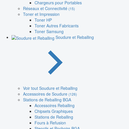
Chargeurs pour Portables
Réseaux et Connectivité
(15)
Toner et Impression
Toner HP
Toner Autres Fabricants
Toner Samsung
Soudure et Reballing
Voir tout Soudure et Reballing
Accessoires de Soudure
(126)
Stations de Reballing BGA
Accessoires Reballing
Chipsets Graphiques
Stations de Reballing
Fours à Refusion
Stencils et Pochoirs BGA