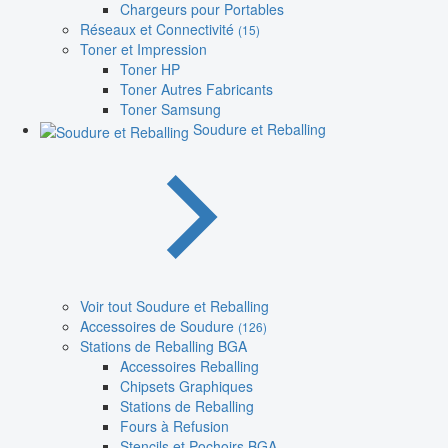
Chargeurs pour Portables
Réseaux et Connectivité
(15)
Toner et Impression
Toner HP
Toner Autres Fabricants
Toner Samsung
Soudure et Reballing
Voir tout Soudure et Reballing
Accessoires de Soudure
(126)
Stations de Reballing BGA
Accessoires Reballing
Chipsets Graphiques
Stations de Reballing
Fours à Refusion
Stencils et Pochoirs BGA