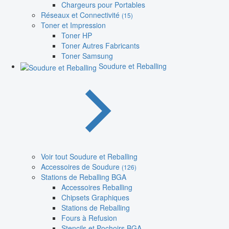
Chargeurs pour Portables
Réseaux et Connectivité
(15)
Toner et Impression
Toner HP
Toner Autres Fabricants
Toner Samsung
Soudure et Reballing
Voir tout Soudure et Reballing
Accessoires de Soudure
(126)
Stations de Reballing BGA
Accessoires Reballing
Chipsets Graphiques
Stations de Reballing
Fours à Refusion
Stencils et Pochoirs BGA