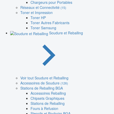
Chargeurs pour Portables
Réseaux et Connectivité
(15)
Toner et Impression
Toner HP
Toner Autres Fabricants
Toner Samsung
Soudure et Reballing
Voir tout Soudure et Reballing
Accessoires de Soudure
(126)
Stations de Reballing BGA
Accessoires Reballing
Chipsets Graphiques
Stations de Reballing
Fours à Refusion
Stencils et Pochoirs BGA