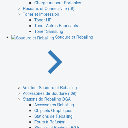
Chargeurs pour Portables
Réseaux et Connectivité
(15)
Toner et Impression
Toner HP
Toner Autres Fabricants
Toner Samsung
Soudure et Reballing
Voir tout Soudure et Reballing
Accessoires de Soudure
(126)
Stations de Reballing BGA
Accessoires Reballing
Chipsets Graphiques
Stations de Reballing
Fours à Refusion
Stencils et Pochoirs BGA