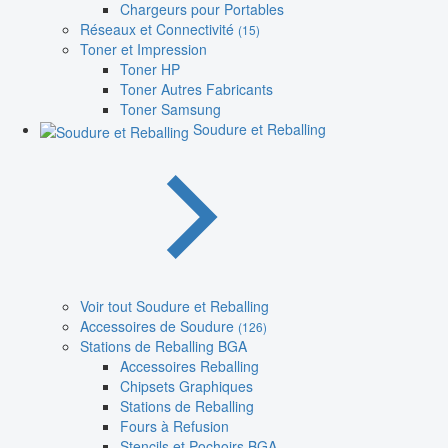
Chargeurs pour Portables
Réseaux et Connectivité
(15)
Toner et Impression
Toner HP
Toner Autres Fabricants
Toner Samsung
Soudure et Reballing
Voir tout Soudure et Reballing
Accessoires de Soudure
(126)
Stations de Reballing BGA
Accessoires Reballing
Chipsets Graphiques
Stations de Reballing
Fours à Refusion
Stencils et Pochoirs BGA