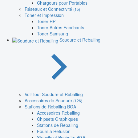
Chargeurs pour Portables
Réseaux et Connectivité
(15)
Toner et Impression
Toner HP
Toner Autres Fabricants
Toner Samsung
Soudure et Reballing
Voir tout Soudure et Reballing
Accessoires de Soudure
(126)
Stations de Reballing BGA
Accessoires Reballing
Chipsets Graphiques
Stations de Reballing
Fours à Refusion
Stencils et Pochoirs BGA