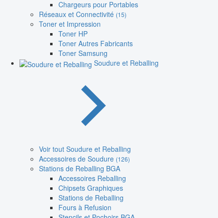
Chargeurs pour Portables
Réseaux et Connectivité
(15)
Toner et Impression
Toner HP
Toner Autres Fabricants
Toner Samsung
Soudure et Reballing
Voir tout Soudure et Reballing
Accessoires de Soudure
(126)
Stations de Reballing BGA
Accessoires Reballing
Chipsets Graphiques
Stations de Reballing
Fours à Refusion
Stencils et Pochoirs BGA